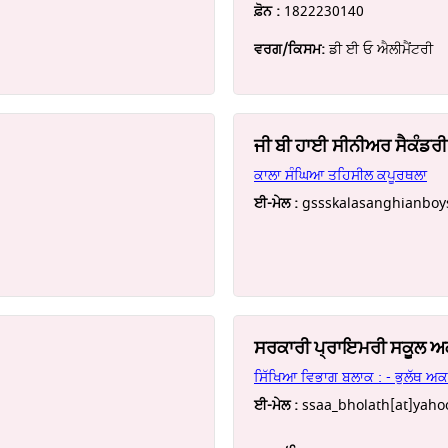
ਫ਼ੋਨ :
1822230140
ਵਰਗ/ਕਿਸਮ:
ਡੀ ਈ ਓ ਐਲੀਮੈਂਟਰੀ
ਜੀ ਬੀ ਹਾਈ ਸੀਨੀਅਰ ਸੈਕੰਡਰ
ਕਾਲਾ ਸੰਘਿਆ ਤਹਿਸੀਲ ਕਪੂਰਥਲਾ
ਈ-ਮੇਲ :
gssskalasanghianboys
ਸਰਕਾਰੀ ਪ੍ਰਾਇਮਰੀ ਸਕੂਲ 
ਸਿੱਖਿਆ ਵਿਭਾਗ ਬਲਾਕ : - ਭੁਲੱਥ ਅ
ਈ-ਮੇਲ :
ssaa_bholath[at]yahoo