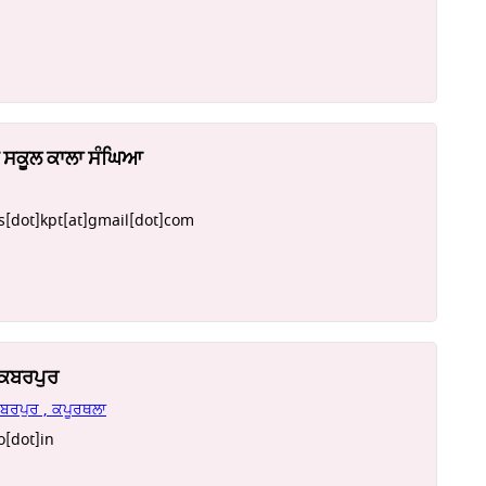
ੀ ਸਕੂਲ ਕਾਲਾ ਸੰਘਿਆ
[dot]kpt[at]gmail[dot]com
ਅਕਬਰਪੁਰ
ਕਬਰਪੁਰ , ਕਪੂਰਥਲਾ
[dot]in