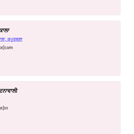
ਕਾਲਾ
ਾਲਾ, ਕਪੂਰਥਲਾ
dot]com
ਦਨਾਵਾਲੀ
t]in