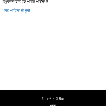
ਕਪੂਰਥਲਾ ਡਾਕ ਵੰਡ ਅਧੀਨ ਆਉਂਦਾ ਹੈ|
ਪੋਸਟ ਆਫਿਸਾਂ ਦੀ ਸੂਚੀ
ਵੈੱਬਸਾਈਟ ਨੀਤੀਆਂ
ਮਦਦ